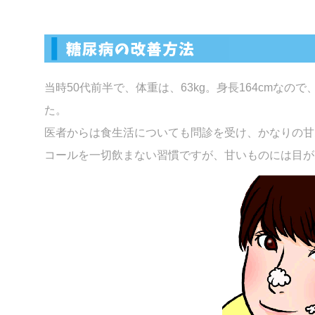
当時50代前半で、体重は、63kg。身長164cmな
た。
医者からは食生活についても問診を受け、かなりの甘
コールを一切飲まない習慣ですが、甘いものには目が