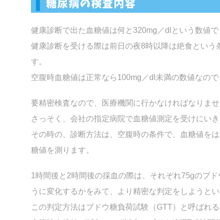
健康診断で出た血糖値は何と320mg／dlという数値
健康診断を受ける際は前日の夜8時以降は絶食という
す。
空腹時血糖値は正常なら100mg／dl未満の数値なの
要精密検査なので、医療機関に行かなければなりませ
さっそく、会社の指定病院で血糖値測定を受けにいき
その時の、診断方法は、空腹時の条件で、血糖値をは
糖値を測ります。
1時間後と2時間後の採血の際は、それぞれ75gのブ
うに変化するかをみて、より精密な判定をしようとい
この判定方法はブドウ糖負荷試験（GTT）と呼ばれ