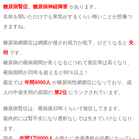
糖尿病腎症、糖尿病神経障害
があります。
名前を聞いただけでも寒気がするくらい怖いことが想像つ
きますね。
糖尿病網膜症は網膜が侵され視力が低下、ひどくなると
失
明
です。
糖尿病の罹病期間が長くなるにつれて発症率は高くなり、
罹病期間が20年を超えると80％以上！
最近では
年間4000人
が糖尿病性網膜症になっており、成
人の中途失明の原因の
第2位
にランクされています。
糖尿病腎症は、罹病後10年くらいで発症してきます。
最終的には腎不全になり透析なしでは生きていけなくなり
ます。
現在、
年間3万6000人
が新たに血液透析が必要になってい