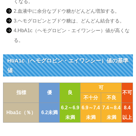
くなる。
2.血液中に余分なブドウ糖がどんどん増加する。
3.ヘモグロビンとブドウ糖は、どんどん結合する。
4.HbA1c（ヘモグロビン・エイワンシー）値が高くな
る。
HbA1c（ヘモグロビン・エイワンシー）値の基準
値
可
指標
優
良
不可
不十分
不良
6.2～6.9
6.9～7.4
7.4～8.4
8.4
Hba1c（％）
6.2未満
未満
未満
未満
以上