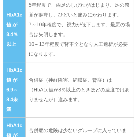
5年程度で、両足のしびれがはじまり、足の感
HbA1c
覚が麻痺し、ひどいと痛みにかわります。
値 が
7～10年程度で、視力が低下します。最悪の場
8.4％
合は失明します。
以上
10～13年程度で腎不全となり人工透析が必要
になります。
HbA1c
値 が
合併症（神経障害、網膜症、腎症）は
6.9～
（HbA1c値が8％以上のときほどの速度ではあ
8.4未
りませんが）進みます。
満
HbA1c
合併症の危険は少ないグループに入っていま
値 が