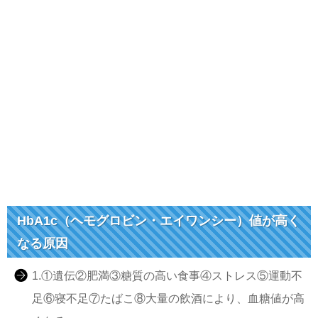
HbA1c（ヘモグロビン・エイワンシー）値が高く
なる原因
1.①遺伝②肥満③糖質の高い食事④ストレス⑤運動不
足⑥寝不足⑦たばこ⑧大量の飲酒により、血糖値が高